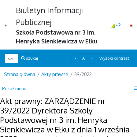
Biuletyn Informacji
Publicznej
Szkoła Podstawowa nr 3 im.
Henryka Sienkiewicza w Ełku
Wpisz szukaną frazę
-
A
+
Wysoki kontrast
szukaj
Strona główna
Akty prawne
39/2022
Pokaż menu
Akt prawny: ZARZĄDZENIE nr
39/2022 Dyrektora Szkoły
Podstawowej nr 3 im. Henryka
Sienkiewicza w Ełku z dnia 1 września