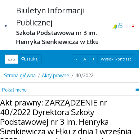
Biuletyn Informacji
Publicznej
Szkoła Podstawowa nr 3 im.
Henryka Sienkiewicza w Ełku
Wpisz szukaną frazę
-
A
+
Wysoki kontrast
szukaj
Strona główna
Akty prawne
40/2022
Pokaż menu
Akt prawny: ZARZĄDZENIE nr
40/2022 Dyrektora Szkoły
Podstawowej nr 3 im. Henryka
Sienkiewicza w Ełku z dnia 1 września