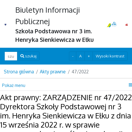
Biuletyn Informacji
Publicznej
Szkoła Podstawowa nr 3 im.
Henryka Sienkiewicza w Ełku
Wpisz szukaną frazę
-
A
+
Wysoki kontrast
szukaj
Strona główna
Akty prawne
47/2022
Pokaż menu
Akt prawny: ZARZĄDZENIE nr 47/2022
Dyrektora Szkoły Podstawowej nr 3
im. Henryka Sienkiewicza w Ełku z dnia
15 września 2022 r. w sprawie