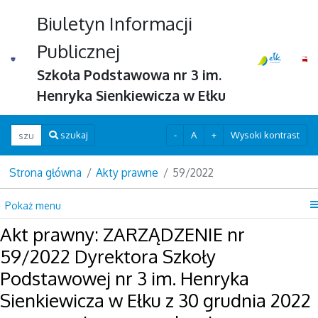
Biuletyn Informacji
Publicznej
Szkoła Podstawowa nr 3 im.
Henryka Sienkiewicza w Ełku
Wpisz szukaną frazę
-
A
+
Wysoki kontrast
szukaj
Strona główna
Akty prawne
59/2022
Pokaż menu
Akt prawny: ZARZĄDZENIE nr
59/2022 Dyrektora Szkoły
Podstawowej nr 3 im. Henryka
Sienkiewicza w Ełku z 30 grudnia 2022