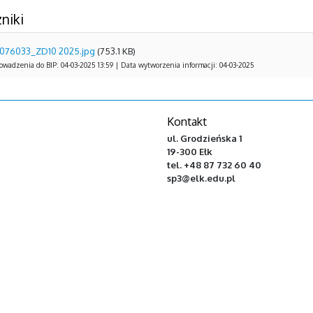
niki
1076033_ZD10 2025.jpg
(753.1 KB)
wadzenia do BIP: 04-03-2025 13:59 | Data wytworzenia informacji: 04-03-2025
Kontakt
ul. Grodzieńska 1
19-300 Ełk
tel. +48 87 732 60 40
sp3@elk.edu.pl