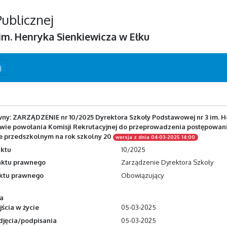
Publicznej
m. Henryka Sienkiewicza w Ełku
j
wny: ZARZĄDZENIE nr 10/2025 Dyrektora Szkoły Podstawowej nr 3 im. H
rawie powołania Komisji Rekrutacyjnej do przeprowadzenia postępowan
e przedszkolnym na rok szkolny 20
wersja z dnia 04-03-2025 14:00
ktu
10/2025
aktu prawnego
Zarządzenie Dyrektora Szkoły
aktu prawnego
Obowiązujący
a
ścia w życie
05-03-2025
djęcia/podpisania
05-03-2025