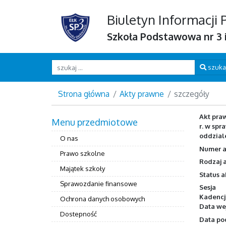
Biuletyn Informacji 
Szkoła Podstawowa nr 3 i
Wpisz szukaną frazę
szuka
Strona główna
Akty prawne
szczegóły
Akt pra
Menu przedmiotowe
r. w sp
oddzial
O nas
Numer a
Prawo szkolne
Rodzaj 
Majątek szkoły
Status 
Sprawozdanie finansowe
Sesja
Kadencj
Ochrona danych osobowych
Data wej
Dostepność
Data po