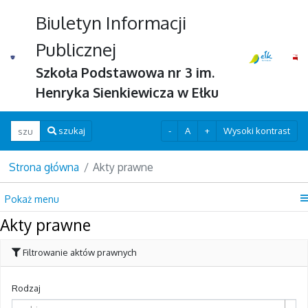
Biuletyn Informacji
Publicznej
Szkoła Podstawowa nr 3 im.
Henryka Sienkiewicza w Ełku
Wpisz szukaną frazę
-
A
+
Wysoki kontrast
szukaj
Strona główna
Akty prawne
Pokaż menu
Akty prawne
Filtrowanie aktów prawnych
Rodzaj