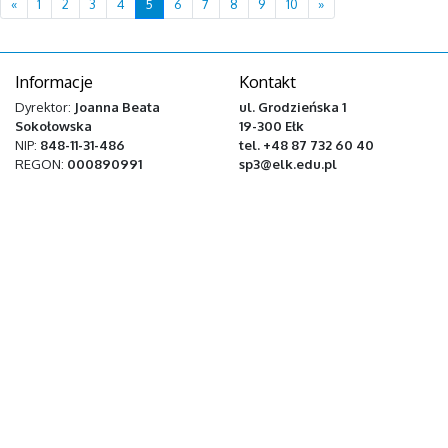
Previous
Next
«
1
2
3
4
5
6
7
8
9
10
»
Informacje
Kontakt
Dyrektor:
Joanna Beata
ul. Grodzieńska 1
Sokołowska
19-300 Ełk
NIP:
848-11-31-486
tel. +48 87 732 60 40
REGON:
000890991
sp3@elk.edu.pl