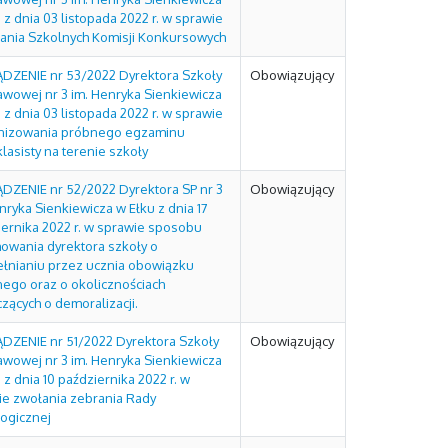
 z dnia 03 listopada 2022 r. w sprawie
ania Szkolnych Komisji Konkursowych
DZENIE nr 53/2022 Dyrektora Szkoły
Obowiązujący
awowej nr 3 im. Henryka Sienkiewicza
 z dnia 03 listopada 2022 r. w sprawie
nizowania próbnego egzaminu
asisty na terenie szkoły
DZENIE nr 52/2022 Dyrektora SP nr 3
Obowiązujący
nryka Sienkiewicza w Ełku z dnia 17
iernika 2022 r. w sprawie sposobu
mowania dyrektora szkoły o
ełnianiu przez ucznia obowiązku
nego oraz o okolicznościach
zących o demoralizacji.
DZENIE nr 51/2022 Dyrektora Szkoły
Obowiązujący
awowej nr 3 im. Henryka Sienkiewicza
 z dnia 10 października 2022 r. w
ie zwołania zebrania Rady
ogicznej