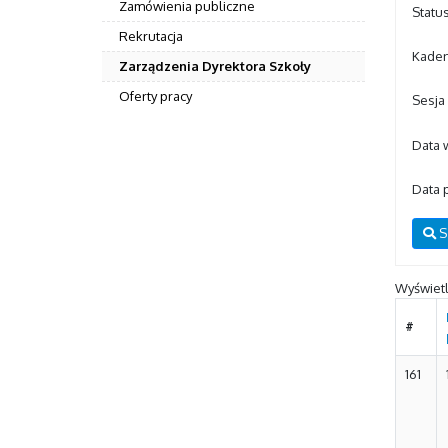
Zamówienia publiczne
Statu
Rekrutacja
Kaden
Zarządzenia Dyrektora Szkoły
Oferty pracy
Sesja
Data w
Data 
S
Wyświet
#
161