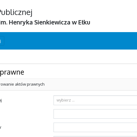
Publicznej
m. Henryka Sienkiewicza w Ełku
j
 prawne
trowanie aktów prawnych
j
wybierz ...
r