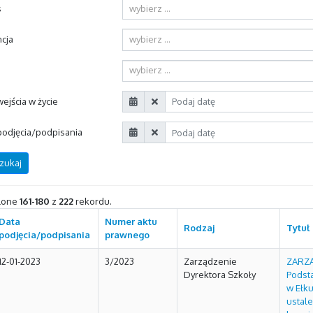
s
wybierz ...
cja
wybierz ...
wybierz ...
ejścia w życie
podjęcia/podpisania
zukaj
lone
161-180
z
222
rekordu.
Data
Numer aktu
Rodzaj
Tytuł
podjęcia/podpisania
prawnego
12-01-2023
3/2023
Zarządzenie
ZARZĄ
Dyrektora Szkoły
Podst
w Ełku
ustale