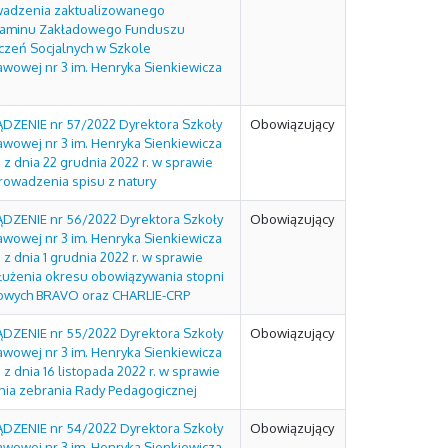
adzenia zaktualizowanego
aminu Zakładowego Funduszu
czeń Socjalnych w Szkole
awowej nr 3 im. Henryka Sienkiewicza
DZENIE nr 57/2022 Dyrektora Szkoły
Obowiązujący
awowej nr 3 im. Henryka Sienkiewicza
 z dnia 22 grudnia 2022 r. w sprawie
rowadzenia spisu z natury
DZENIE nr 56/2022 Dyrektora Szkoły
Obowiązujący
awowej nr 3 im. Henryka Sienkiewicza
 z dnia 1 grudnia 2022 r. w sprawie
łużenia okresu obowiązywania stopni
owych BRAVO oraz CHARLIE-CRP
DZENIE nr 55/2022 Dyrektora Szkoły
Obowiązujący
awowej nr 3 im. Henryka Sienkiewicza
 z dnia 16 listopada 2022 r. w sprawie
nia zebrania Rady Pedagogicznej
DZENIE nr 54/2022 Dyrektora Szkoły
Obowiązujący
awowej nr 3 im. Henryka Sienkiewicza