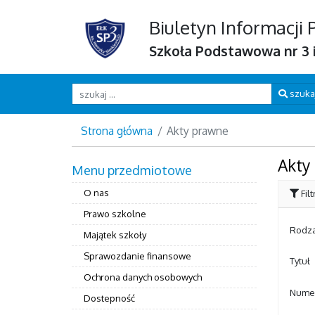
Biuletyn Informacji 
Szkoła Podstawowa nr 3 i
Wpisz szukaną frazę
szuka
Strona główna
Akty prawne
Akty
Menu przedmiotowe
O nas
Fil
Prawo szkolne
Rodza
Majątek szkoły
Sprawozdanie finansowe
Tytuł
Ochrona danych osobowych
Nume
Dostepność