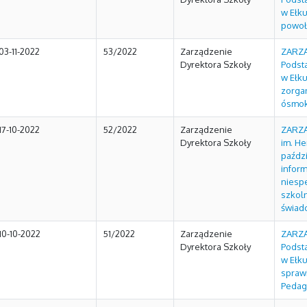
w Ełku
powoł
03-11-2022
53/2022
Zarządzenie
ZARZĄ
Dyrektora Szkoły
Podst
w Ełku
zorga
ósmokl
17-10-2022
52/2022
Zarządzenie
ZARZĄ
Dyrektora Szkoły
im. He
paźdz
infor
niesp
szkol
świadc
10-10-2022
51/2022
Zarządzenie
ZARZĄ
Dyrektora Szkoły
Podst
w Ełku
spraw
Pedag