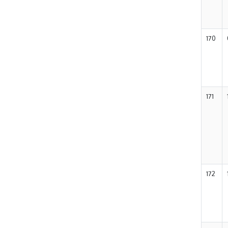
170
171
172