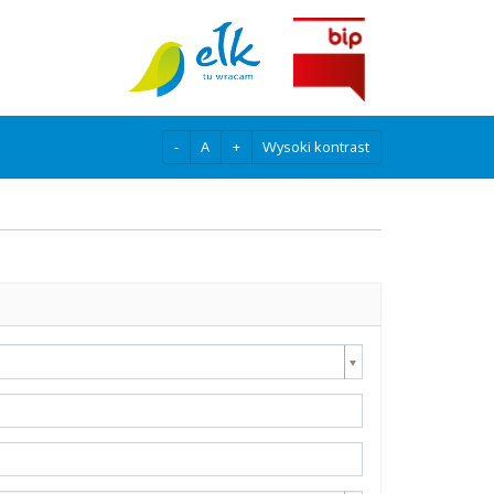
-
A
+
Wysoki kontrast